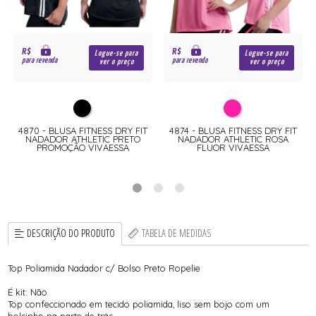
R$
R$
Logue-se para
Logue-se para
para revenda
para revenda
ver o preço
ver o preço
4870 - BLUSA FITNESS DRY FIT
4874 - BLUSA FITNESS DRY FIT
NADADOR ATHLETIC PRETO
NADADOR ATHLETIC ROSA
PROMOÇÃO VIVAESSA
FLUOR VIVAESSA
DESCRIÇÃO DO PRODUTO
TABELA DE MEDIDAS
Top Poliamida Nadador c/ Bolso Preto Ropelie
É kit: Não
Top confeccionado em tecido poliamida, liso sem bojo com um
bolsinho na parte de trás.