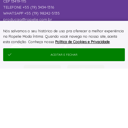
CEP 13419-115
TELEFONE +55 (19) 3434-1316
WHATSAPP +55 (19) 98242-5135
producao@ropelie.com.br
Nós salvamos o seu histórico de uso pra oferecer a melhor experiência
na Ropelie Moda Íntima. Quando você navega no nosso site, aceita
esta condição. Conheça nossa
Política de Cookies e Privacidade
.
ACEITAR E FECHAR
® TODOS DIREITOS RESERVADOS
SITE 100% SEGURO
PLATAFORMA B2B