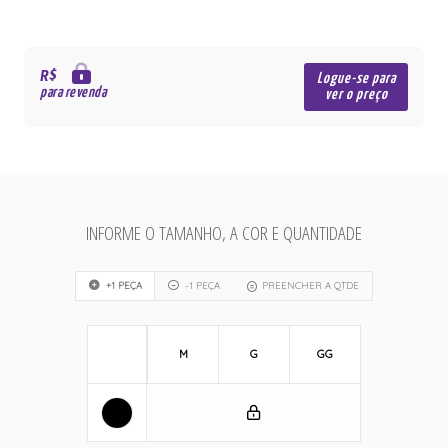
R$
Logue-se para
para revenda
ver o preço
INFORME O TAMANHO, A COR E QUANTIDADE
+1 PEÇA
-1 PEÇA
PREENCHER A QTDE
M
G
GG