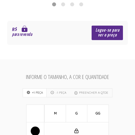
R$
Logue-se para
para revenda
ver o preço
INFORME O TAMANHO, A COR E QUANTIDADE
+1 PEÇA
-1 PEÇA
PREENCHER A QTDE
M
G
GG