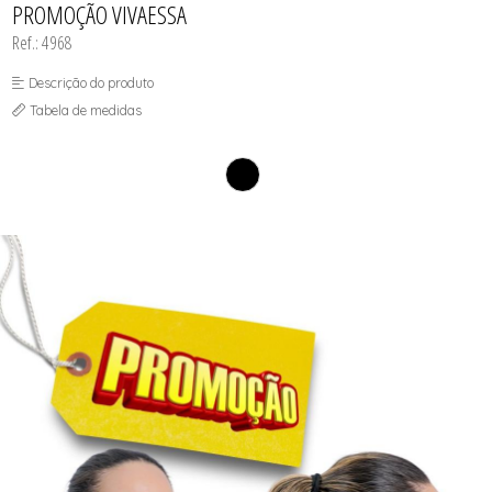
PROMOÇÃO VIVAESSA
SEX SHOP
SOUTIEN COM BOJO
Ref.: 4968
SOUTIEN SEM BOJO
Descrição do produto
Tabela de medidas