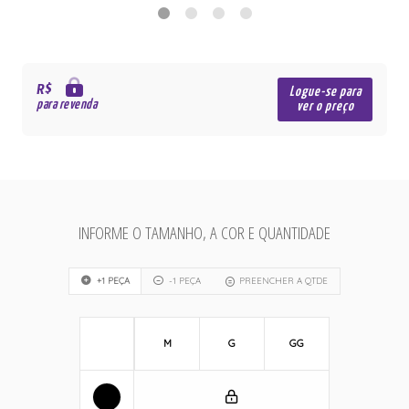
R$
Logue-se para
para revenda
ver o preço
INFORME O TAMANHO, A COR E QUANTIDADE
+1 PEÇA
-1 PEÇA
PREENCHER A QTDE
M
G
GG