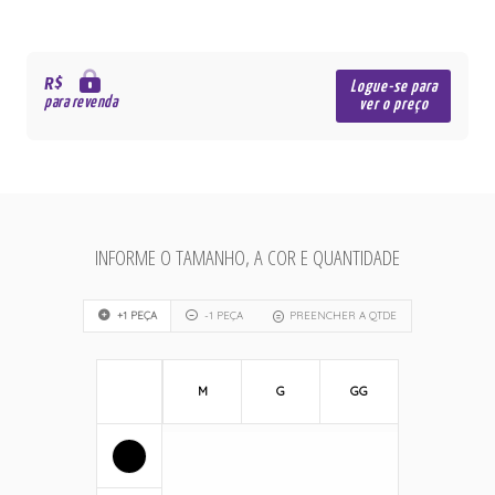
R$
Logue-se para
para revenda
ver o preço
INFORME O TAMANHO, A COR E QUANTIDADE
+1 PEÇA
-1 PEÇA
PREENCHER A QTDE
M
G
GG