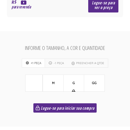
R$
Logue-se para
para revenda
ver o preço
INFORME O TAMANHO, A COR E QUANTIDADE
+1 PEÇA
-1 PEÇA
PREENCHER A QTDE
M
G
GG
Logue-se para iniciar sua compra