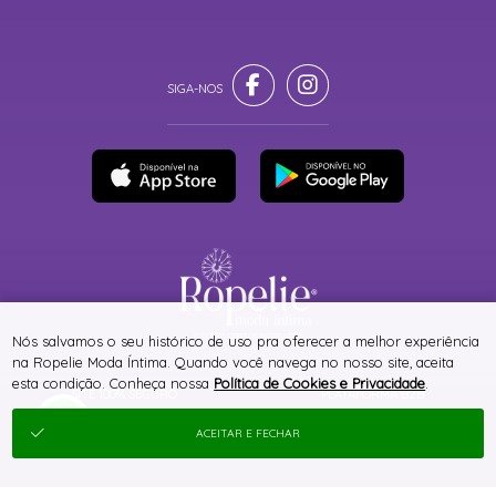
® TODOS DIREITOS RESERVADOS
Nós salvamos o seu histórico de uso pra oferecer a melhor experiência
na Ropelie Moda Íntima. Quando você navega no nosso site, aceita
esta condição. Conheça nossa
Política de Cookies e Privacidade
.
SITE 100% SEGURO
PLATAFORMA B2B
ACEITAR E FECHAR