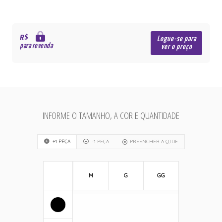
R$
Logue-se para
para revenda
ver o preço
INFORME O TAMANHO, A COR E QUANTIDADE
+1 PEÇA
-1 PEÇA
PREENCHER A QTDE
M
G
GG