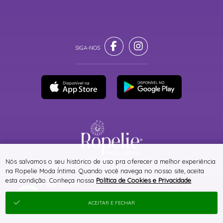
® TODOS DIREITOS RESERVADOS
Nós salvamos o seu histórico de uso pra oferecer a melhor experiência
na Ropelie Moda Íntima. Quando você navega no nosso site, aceita
esta condição. Conheça nossa
Política de Cookies e Privacidade
.
SITE 100% SEGURO
PLATAFORMA B2B
ACEITAR E FECHAR