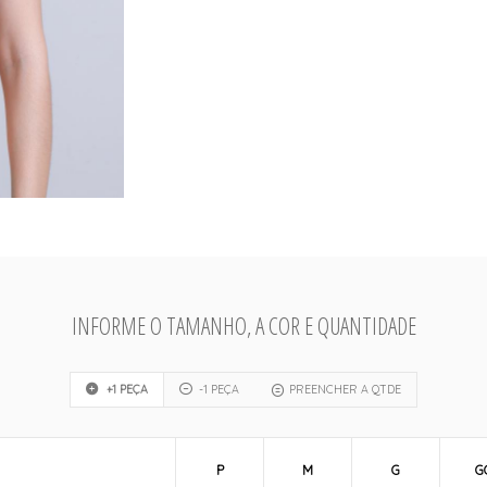
INFORME O TAMANHO, A COR E QUANTIDADE
+1 PEÇA
-1 PEÇA
PREENCHER A QTDE
P
M
G
G