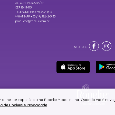
ALTO, PIRACICABA/SP
CEP 13419-115
TELEFONE +55 (19) 3434-1316
WHATSAPP +55 (19) 98242-5135
producao@ropelie.com.br
er a melhor experiência na Ropelie Moda Íntima. Quando você nave
ica de Cookies e Privacidade
.
® TODOS DIREITOS RESERVADOS