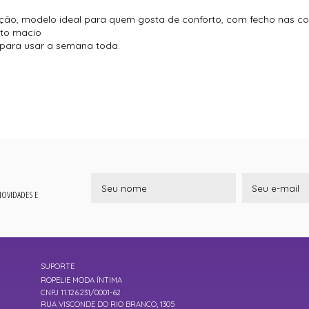
ão, modelo ideal para quem gosta de conforto, com fecho nas cos
ito macio
 para usar a semana toda.
 NOVIDADES E
SUPORTE
ROPELIE MODA ÍNTIMA
CNPJ 11.126.231/0001-62
RUA VISCONDE DO RIO BRANCO, 1305