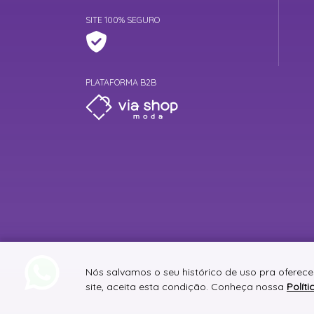
SITE 100% SEGURO
PLATAFORMA B2B
Nós salvamos o seu histórico de uso pra oferec
site, aceita esta condição. Conheça nossa
Polít