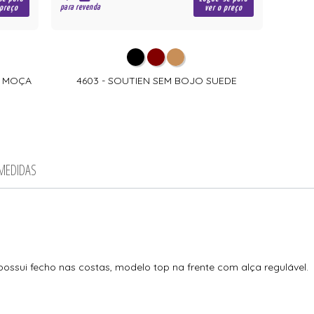
para revenda
 preço
ver o preço
A MOÇA
4603 - SOUTIEN SEM BOJO SUEDE
 MEDIDAS
ossui fecho nas costas, modelo top na frente com alça regulável.