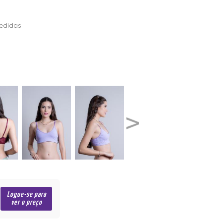
edidas
Logue-se para
ver o preço