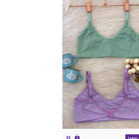
R$
Logue-