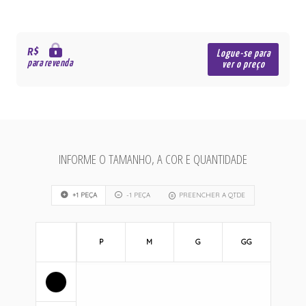
R$
Logue-se para
para revenda
ver o preço
INFORME O TAMANHO, A COR E QUANTIDADE
+1 PEÇA
-1 PEÇA
PREENCHER A QTDE
P
M
G
GG