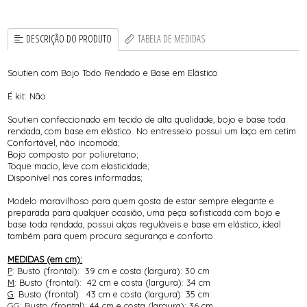
DESCRIÇÃO DO PRODUTO
TABELA DE MEDIDAS
Soutien com Bojo Todo Rendado e Base em Elástico
É kit: Não
Soutien confeccionado em tecido de alta qualidade, bojo e base toda
rendada, com base em elástico. No entresseio possui um laço em cetim.
Confortável, não incomoda;
Bojo composto por poliuretano;
Toque macio, leve com elasticidade;
Disponível nas cores informadas;
Modelo maravilhoso para quem gosta de estar sempre elegante e
preparada para qualquer ocasião, uma peça sofisticada com bojo e
base toda rendada, possui alças reguláveis e base em elástico, ideal
também para quem procura segurança e conforto.
MEDIDAS (em cm):
P
: Busto (frontal): 39 cm e costa (largura): 30 cm
M
: Busto (frontal): 42 cm e costa (largura): 34 cm
G
: Busto (frontal): 43 cm e costa (largura): 35 cm
GG
: Busto (frontal): 44 cm e costa (largura): 36 cm