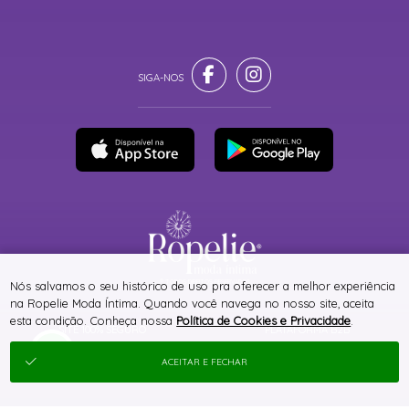
® TODOS DIREITOS RESERVADOS
Nós salvamos o seu histórico de uso pra oferecer a melhor experiência
na Ropelie Moda Íntima. Quando você navega no nosso site, aceita
esta condição. Conheça nossa
Política de Cookies e Privacidade
.
SITE 100% SEGURO
PLATAFORMA B2B
ACEITAR E FECHAR