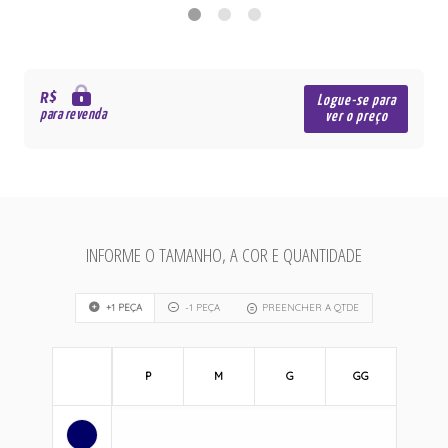
R$
Logue-se para
para revenda
ver o preço
INFORME O TAMANHO, A COR E QUANTIDADE
+1 PEÇA
-1 PEÇA
PREENCHER A QTDE
P
M
G
GG