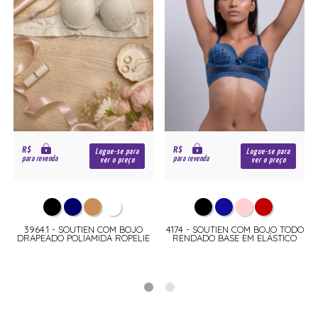
R$
R$
Logue-se para
Logue-se para
para revenda
para revenda
ver o preço
ver o preço
A
3964.1 - SOUTIEN COM BOJO
4174 - SOUTIEN COM BOJO TODO
DRAPEADO POLIAMIDA ROPELIE
RENDADO BASE EM ELÁSTICO