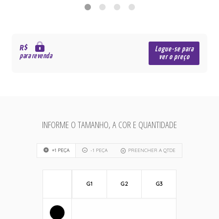
R$
Logue-se para
para revenda
ver o preço
INFORME O TAMANHO, A COR E QUANTIDADE
+1 PEÇA
-1 PEÇA
PREENCHER A QTDE
G1
G2
G3