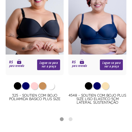
R$
R$
Logue-se para
Logue-se para
para revenda
para revenda
ver o preço
ver o preço
S
325 - SOUTIEN COM BOJO
4548 - SOUTIEN COM BOJO PLUS
POLIAMIDA BÁSICO PLUS SIZE
SIZE LISO ELASTÍCO 5CM
LATERAL SUSTENTAÇÃO