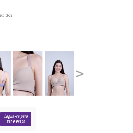
edidas
Logue-se para
ver o preço