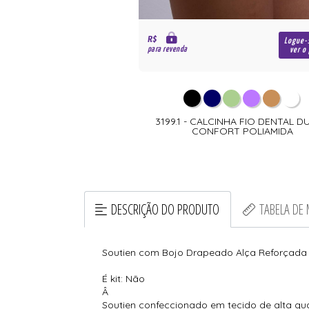
R$
Logue-
para revenda
ver o
3199.1 - CALCINHA FIO DENTAL 
CONFORT POLIAMIDA
DESCRIÇÃO DO PRODUTO
TABELA DE
Soutien com Bojo Drapeado Alça Reforçada 
É kit: Não
Â
Soutien confeccionado em tecido de alta qua