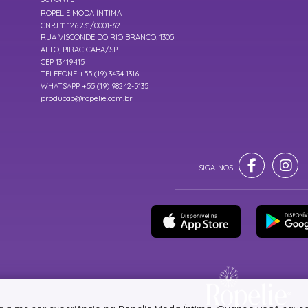
ROPELIE MODA ÍNTIMA
CNPJ 11.126.231/0001-62
RUA VISCONDE DO RIO BRANCO, 1305
ALTO, PIRACICABA/SP
CEP 13419-115
TELEFONE +55 (19) 3434-1316
WHATSAPP +55 (19) 98242-5135
producao@ropelie.com.br