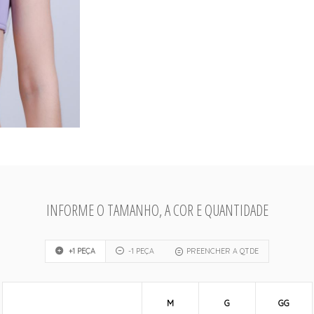
INFORME O TAMANHO, A COR E QUANTIDADE
+1 PEÇA
-1 PEÇA
PREENCHER A QTDE
M
G
GG