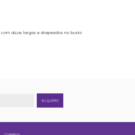
se com alças largas e drapeados no busto
EU QUERO
COMPRAS