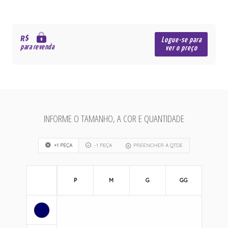
R$
Logue-se para
para revenda
ver o preço
INFORME O TAMANHO, A COR E QUANTIDADE
+1 PEÇA
-1 PEÇA
PREENCHER A QTDE
P
M
G
GG