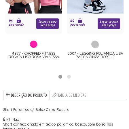
R$
R$
Logue-se para
Logue-se para
para revenda
para revenda
ver o preço
ver o preço
M
4877 - CROPPED FITNESS
5007 - LEGGING POLIAMIDA LISA
REGATA LISO ROSA VIVAESSA
BÁSICA CINZA ROPELIE
DESCRIÇÃO DO PRODUTO
TABELA DE MEDIDAS
Short Poliamida c/ Bolso Cinza Ropelie
É kit: Não
Short confeccionado em tecido poliamida, básico, com bolso nas
laterais Ropelie;