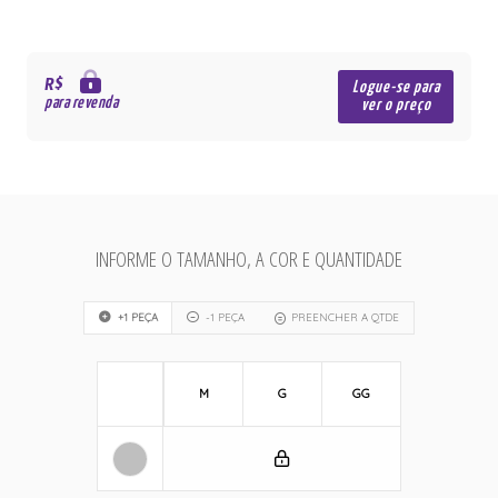
R$
Logue-se para
para revenda
ver o preço
INFORME O TAMANHO, A COR E QUANTIDADE
+1 PEÇA
-1 PEÇA
PREENCHER A QTDE
M
G
GG