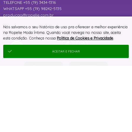
TELEFONE +55 (19) 3434-1316
WHATSAPP +55 (19) 98242-5135
producao@ropelie.com.br
Nós salvamos o seu histórico de uso pra oferecer a melhor experiência
na Ropelie Moda Íntima. Quando você navega no nosso site, aceita
esta condição. Conheça nossa
Política de Cookies e Privacidade
.
ACEITAR E FECHAR
® TODOS DIREITOS RESERVADOS
SITE 100% SEGURO
PLATAFORMA B2B