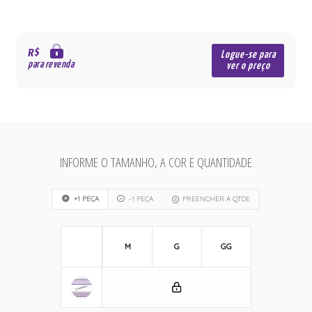
R$
Logue-se para
para revenda
ver o preço
INFORME O TAMANHO, A COR E QUANTIDADE
+1 PEÇA
-1 PEÇA
PREENCHER A QTDE
M
G
GG