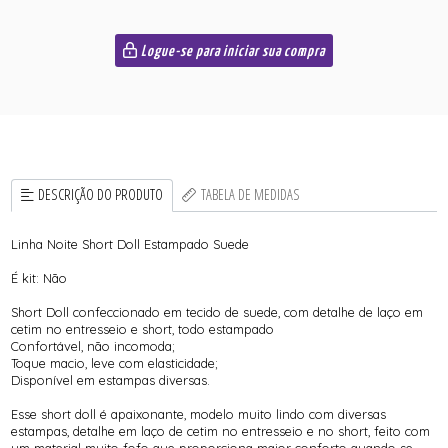
Logue-se para iniciar sua compra
DESCRIÇÃO DO PRODUTO
TABELA DE MEDIDAS
Linha Noite Short Doll Estampado Suede
É kit: Não
Short Doll confeccionado em tecido de suede, com detalhe de laço em
cetim no entresseio e short, todo estampado
Confortável, não incomoda;
Toque macio, leve com elasticidade;
Disponível em estampas diversas.
Esse short doll é apaixonante, modelo muito lindo com diversas
estampas, detalhe em laço de cetim no entresseio e no short, feito com
um material muito fofo que proporciona maior conforto quando se