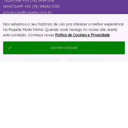
TELEFONE +55 (19) 3434-1316
WHATSAPP +55 (19) 98242-5135
producao@ropelie.com.br
Nós salvamos o seu histórico de uso pra oferecer a melhor experiência
na Ropelie Moda Íntima. Quando você navega no nosso site, aceita
esta condição. Conheça nossa
Política de Cookies e Privacidade
.
ACEITAR E FECHAR
® TODOS DIREITOS RESERVADOS
SITE 100% SEGURO
PLATAFORMA B2B