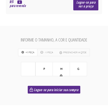
R$
Logue-se para
para revenda
ver o preço
INFORME O TAMANHO, A COR E QUANTIDADE
+1 PEÇA
-1 PEÇA
PREENCHER A QTDE
P
M
G
Logue-se para iniciar sua compra