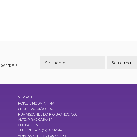
 NOVIDADES E
SUPORTE
ROPELIE MODA ÍNTIMA
CNPJ 11.126.231/0001-62
RUA VISCONDE DO RIO BRANCO, 1305
ALTO, PIRACICABA/SP
CEP 13419-115
TELEFONE +55 (19) 3434-1316
WHATSAPP +55 (19) 98242-5135