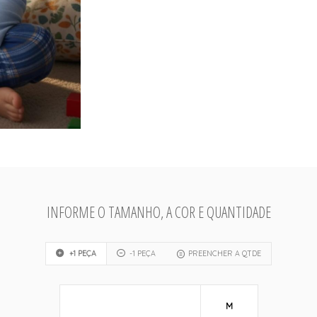
INFORME O TAMANHO, A COR E QUANTIDADE
+1 PEÇA
-1 PEÇA
PREENCHER A QTDE
M