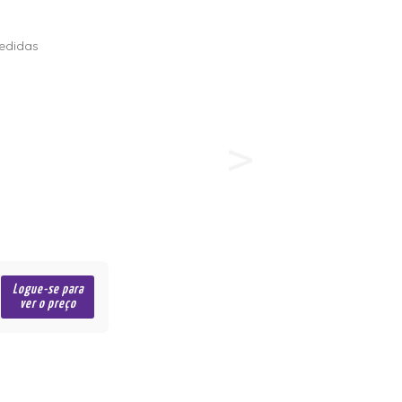
edidas
Logue-se para
ver o preço