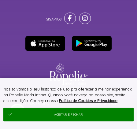
® TODOS DIREITOS RESERVADOS
Nós salvamos o seu histórico de uso pra oferecer a melhor experiência
na Ropelie Moda Íntima. Quando você navega no nosso site, aceita
esta condição. Conheça nossa
Política de Cookies e Privacidade
.
SITE 100% SEGURO
PLATAFORMA B2B
ACEITAR E FECHAR