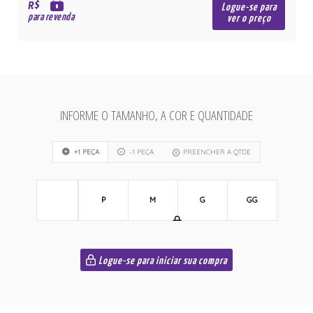
R$
Logue-se para
para revenda
ver o preço
INFORME O TAMANHO, A COR E QUANTIDADE
+1 PEÇA
-1 PEÇA
PREENCHER A QTDE
P
M
G
GG
Logue-se para iniciar sua compra