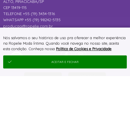
ALTO, PIRACICABA/SP
CEP 13419-115
TELEFONE +55 (19) 3434-1316
WHATSAPP +55 (19) 98242-5135
producao@ropelie.com.br
Nós salvamos o seu histórico de uso pra oferecer a melhor experiência
na Ropelie Moda Íntima. Quando você navega no nosso site, aceita
esta condição. Conheça nossa
Política de Cookies e Privacidade
.
ACEITAR E FECHAR
® TODOS DIREITOS RESERVADOS