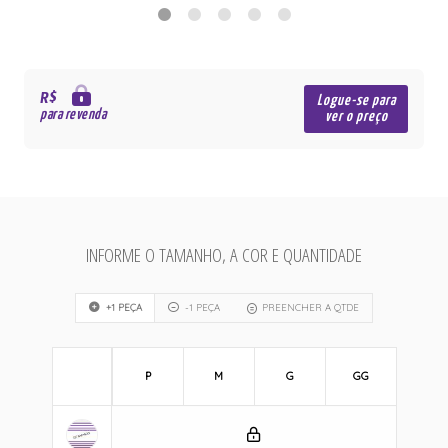
R$
Logue-se para
para revenda
ver o preço
INFORME O TAMANHO, A COR E QUANTIDADE
+1 PEÇA
-1 PEÇA
PREENCHER A QTDE
P
M
G
GG