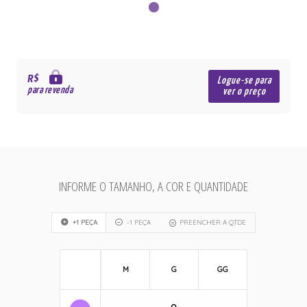
R$
Logue-se para
para revenda
ver o preço
INFORME O TAMANHO, A COR E QUANTIDADE
+1 PEÇA
-1 PEÇA
PREENCHER A QTDE
M
G
GG