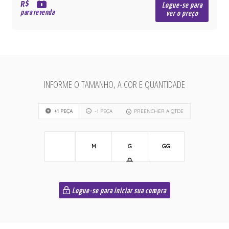
R$
Logue-se para
para revenda
ver o preço
INFORME O TAMANHO, A COR E QUANTIDADE
+1 PEÇA
-1 PEÇA
PREENCHER A QTDE
M
G
GG
Logue-se para iniciar sua compra