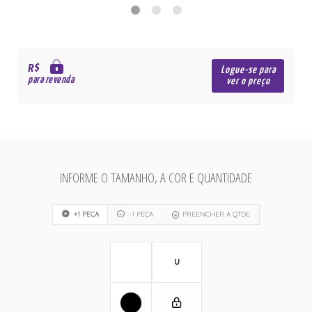
R$
Logue-se para
para revenda
ver o preço
INFORME O TAMANHO, A COR E QUANTIDADE
+1 PEÇA
-1 PEÇA
PREENCHER A QTDE
U