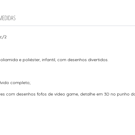
 MEDIDAS
 c/2
amida e poliéster, infantil, com desenhos divertidos.
lvido completo;
res com desenhos fofos de vídeo game, detalhe em 3D no punho d