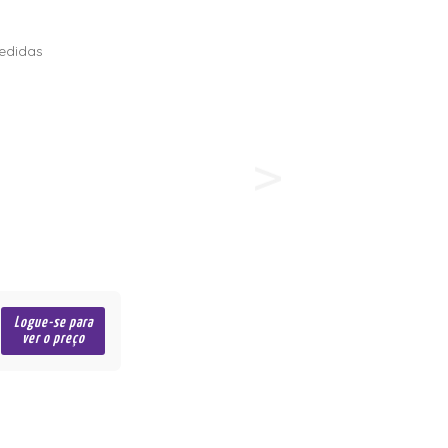
edidas
Logue-se para
ver o preço