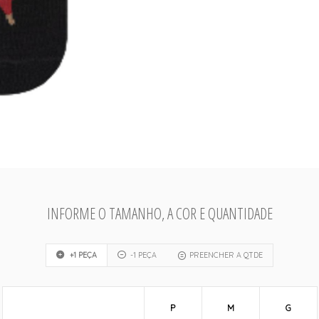
INFORME O TAMANHO, A COR E QUANTIDADE
+1 PEÇA
-1 PEÇA
PREENCHER A QTDE
P
M
G