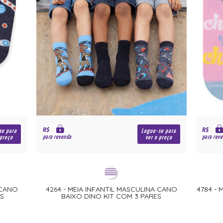
R$
R$
se para
Logue-se para
para revenda
para rev
 preço
ver o preço
 CANO
4264 - MEIA INFANTIL MASCULINA CANO
4784 - 
ES
BAIXO DINO KIT COM 3 PARES