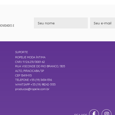
 NOVIDADES E
SUPORTE
ROPELIE MODA ÍNTIMA
CNPJ 11.126.231/0001-62
RUA VISCONDE DO RIO BRANCO, 1305
ALTO, PIRACICABA/SP
CEP 13419-115
TELEFONE +55 (19) 3434-1316
WHATSAPP +55 (19) 98242-5135
producao@ropelie.com.br