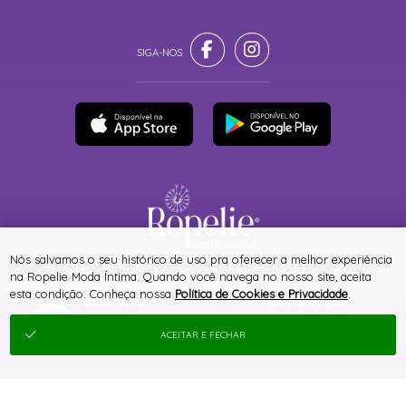
® TODOS DIREITOS RESERVADOS
Nós salvamos o seu histórico de uso pra oferecer a melhor experiência
na Ropelie Moda Íntima. Quando você navega no nosso site, aceita
esta condição. Conheça nossa
Política de Cookies e Privacidade
.
SITE 100% SEGURO
PLATAFORMA B2B
ACEITAR E FECHAR