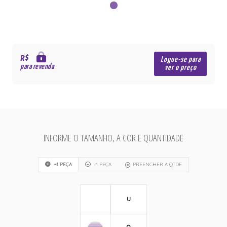
R$
Logue-se para
para revenda
ver o preço
INFORME O TAMANHO, A COR E QUANTIDADE
+1 PEÇA
-1 PEÇA
PREENCHER A QTDE
U