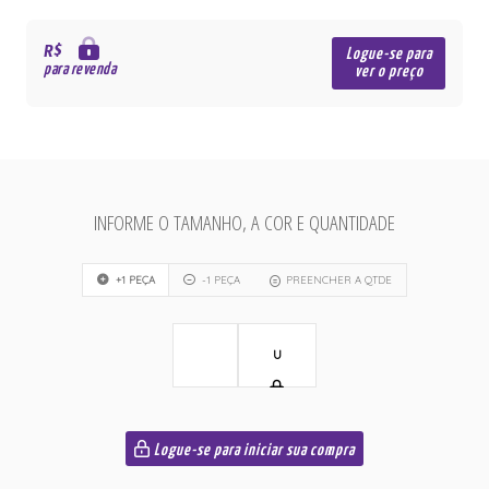
R$
Logue-se para
para revenda
ver o preço
INFORME O TAMANHO, A COR E QUANTIDADE
+1 PEÇA
-1 PEÇA
PREENCHER A QTDE
U
Logue-se para iniciar sua compra