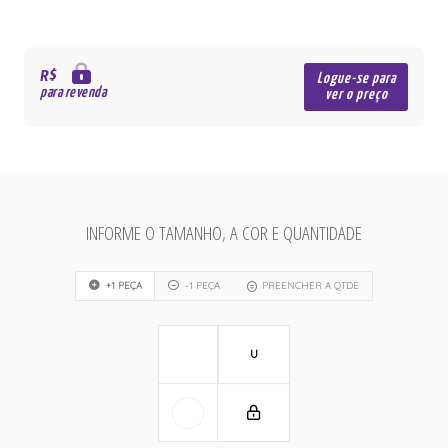
R$
Logue-se para
para revenda
ver o preço
INFORME O TAMANHO, A COR E QUANTIDADE
+1 PEÇA
-1 PEÇA
PREENCHER A QTDE
U