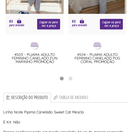
R$
R$
Logue-se para
Logue-se para
para revenda
para revenda
ver o preço
ver o preço
4503 - PIJAMA ADULTO
4504 - PIJAMA ADULTO
FEMININO CANELADO FUN
FEMININO CANELADO PUG
MARINHO PROMOÇÃO
CORAL PROMOÇÃO
DESCRIÇÃO DO PRODUTO
TABELA DE MEDIDAS
Linha Noite Pijama Canelado Sweet Cat Mescla
É Kit: Não
Pijama confeccionado em tecido canelado, blusa de manga comprida,