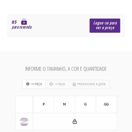
R$
Logue-se para
para revenda
ver o preço
INFORME O TAMANHO, A COR E QUANTIDADE
+1 PEÇA
-1 PEÇA
PREENCHER A QTDE
P
M
G
GG