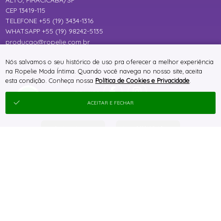
ALTO, PIRACICABA/SP
CEP 13419-115
TELEFONE +55 (19) 3434-1316
WHATSAPP +55 (19) 98242-5135
producao@ropelie.com.br
Nós salvamos o seu histórico de uso pra oferecer a melhor experiência
na Ropelie Moda Íntima. Quando você navega no nosso site, aceita
esta condição. Conheça nossa
Política de Cookies e Privacidade
.
ACEITAR E FECHAR
® TODOS DIREITOS RESERVADOS