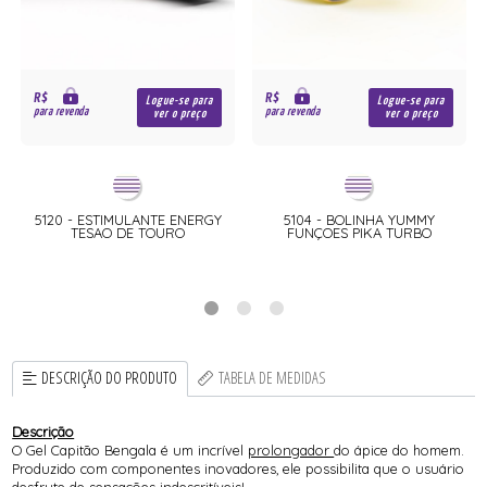
R$
R$
Logue-se para
Logue-se para
para revenda
para revenda
ver o preço
ver o preço
S
5120 - ESTIMULANTE ENERGY
5104 - BOLINHA YUMMY
TESAO DE TOURO
FUNÇOES PIKA TURBO
DESCRIÇÃO DO PRODUTO
TABELA DE MEDIDAS
Descrição
O Gel Capitão Bengala é um incrível
prolongador
do ápice do homem.
Produzido com componentes inovadores, ele possibilita que o usuário
desfrute de sensações indescritíveis!