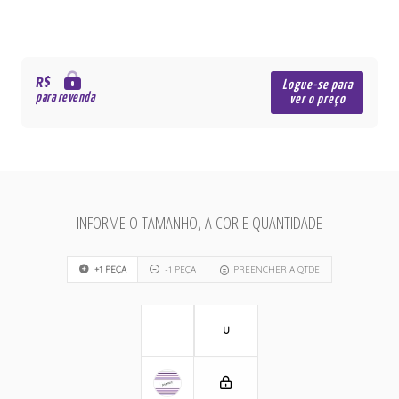
R$
Logue-se para
para revenda
ver o preço
INFORME O TAMANHO, A COR E QUANTIDADE
+1 PEÇA
-1 PEÇA
PREENCHER A QTDE
U