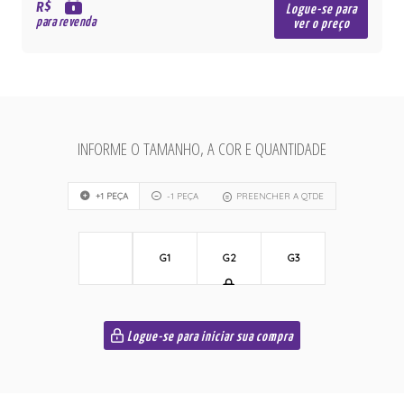
R$
Logue-se para
para revenda
ver o preço
INFORME O TAMANHO, A COR E QUANTIDADE
+1 PEÇA
-1 PEÇA
PREENCHER A QTDE
G1
G2
G3
Logue-se para iniciar sua compra