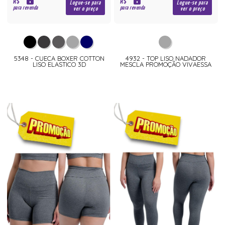
R$
R$
Logue-se para
Logue-se para
para revenda
para revenda
ver o preço
ver o preço
5348 - CUECA BOXER COTTON
4932 - TOP LISO NADADOR
LISO ELASTICO 3D
MESCLA PROMOÇÃO VIVAESSA