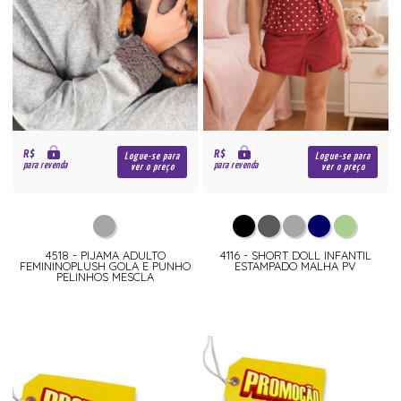
R$
R$
Logue-se para
Logue-se para
para revenda
para revenda
ver o preço
ver o preço
4518 - PIJAMA ADULTO
4116 - SHORT DOLL INFANTIL
FEMININOPLUSH GOLA E PUNHO
ESTAMPADO MALHA PV
PELINHOS MESCLA