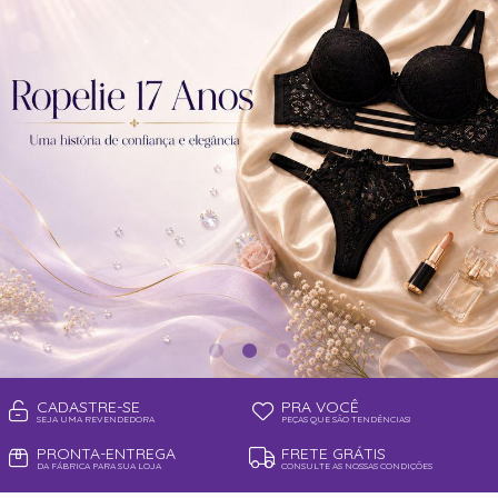
SEX SHOP
SOUTIEN COM BOJO
SOUTIEN SEM BOJO
CADASTRE-SE
PRA VOCÊ
SEJA UMA REVENDEDORA
PEÇAS QUE SÃO TENDÊNCIAS!
PRONTA-ENTREGA
FRETE GRÁTIS
DA FÁBRICA PARA SUA LOJA
CONSULTE AS NOSSAS CONDIÇÕES