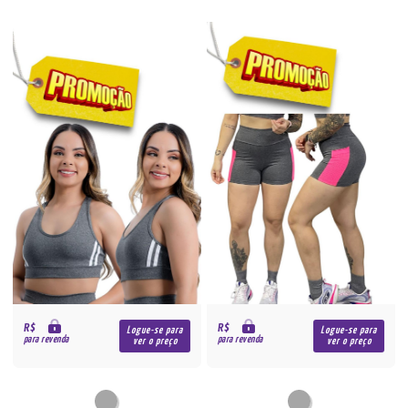
R$
R$
Logue-se para
Logue-se para
para revenda
para revenda
ver o preço
ver o preço