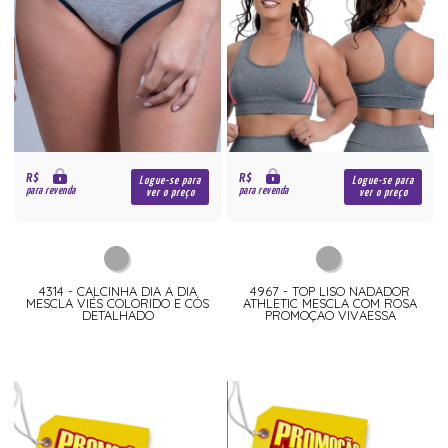
R$
R$
Logue-se para
Logue-se para
para revenda
para revenda
ver o preço
ver o preço
4314 - CALCINHA DIA A DIA
4967 - TOP LISO NADADOR
MESCLA VIÉS COLORIDO E CÓS
ATHLETIC MESCLA COM ROSA
DETALHADO
PROMOÇAO VIVAESSA