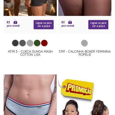
R$
R$
Logue-se para
Logue-se para
para revenda
para revenda
ver o preço
ver o preço
4374.3 - CUECA SUNGA MASH
3741 - CALCINHA BOXER FEMININA
COTTON LISA
ROPELIE