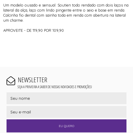
Um modelo ousado e sensual. Soutien todo rendado com dois laços na
lateral da alça, laço com lindo pingente entre o seio e base em renda.
Calcinha fio dental com sainha toda em renda com abertura na lateral
um charme.
APROVEITE - DE 119,90 POR 109,90
NEWSLETTER
SEJA A PRIMEIRA A SABER DE NOSSAS NOVIDADES E PROMOÇÕES!
EU QUERO