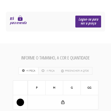
R$
Logue-se para
para revenda
ver o preço
INFORME O TAMANHO, A COR E QUANTIDADE
+1 PEÇA
-1 PEÇA
PREENCHER A QTDE
P
M
G
GG