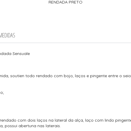
RENDADA PRETO
 MEDIDAS
endada Sensuale
da, soutien todo rendado com bojo, laços e pingente entre o seio,
o;
ndado com dois laços na lateral da alça, laço com lindo pingente 
 possui abertuna nas laterais.