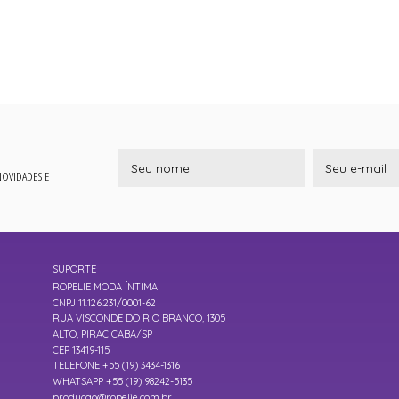
 NOVIDADES E
SUPORTE
ROPELIE MODA ÍNTIMA
CNPJ 11.126.231/0001-62
RUA VISCONDE DO RIO BRANCO, 1305
ALTO, PIRACICABA/SP
CEP 13419-115
TELEFONE +55 (19) 3434-1316
WHATSAPP +55 (19) 98242-5135
producao@ropelie.com.br