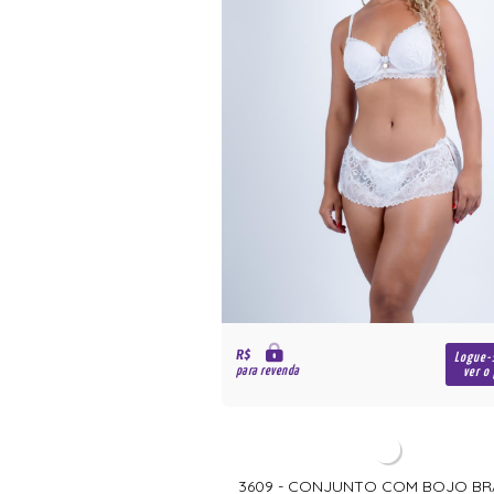
R$
Logue-
para revenda
ver o
3609 - CONJUNTO COM BOJO B