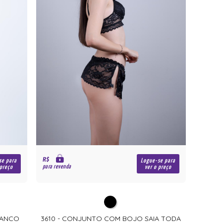
R$
se para
Logue-se para
para revenda
 preço
ver o preço
RANCO
3610 - CONJUNTO COM BOJO SAIA TODA