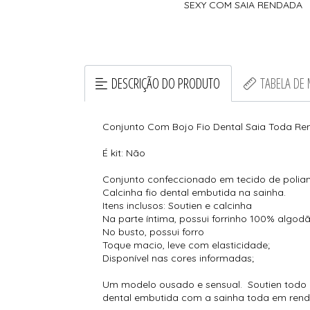
SEXY COM SAIA RENDADA
DESCRIÇÃO DO PRODUTO
TABELA DE
Conjunto Com Bojo Fio Dental Saia Toda R
É kit: Não
Conjunto confeccionado em tecido de poliami
Calcinha fio dental embutida na sainha.
Itens inclusos: Soutien e calcinha
Na parte íntima, possui forrinho 100% algodã
No busto, possui forro
Toque macio, leve com elasticidade;
Disponível nas cores informadas;
Um modelo ousado e sensual. Soutien todo re
dental embutida com a sainha toda em renda,