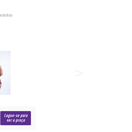
edidas
Logue-se para
ver o preço