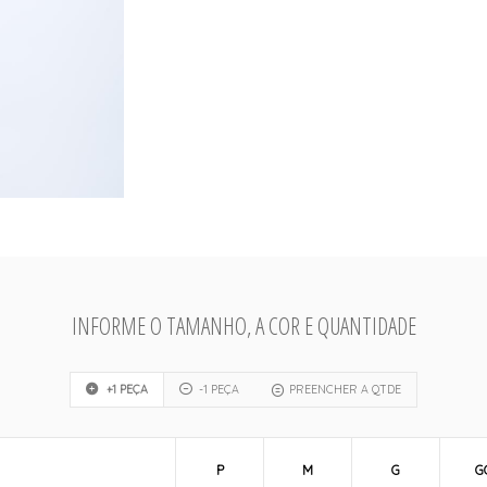
INFORME O TAMANHO, A COR E QUANTIDADE
+1 PEÇA
-1 PEÇA
PREENCHER A QTDE
P
M
G
G