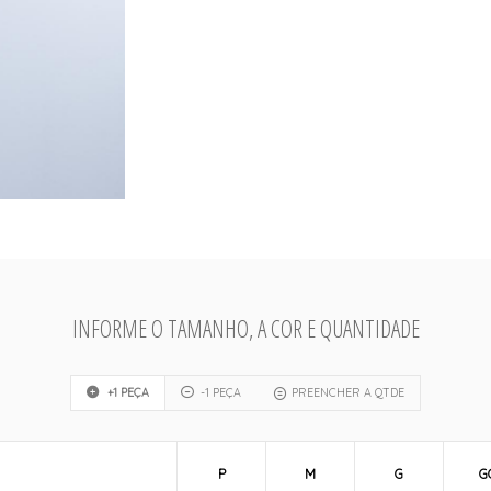
INFORME O TAMANHO, A COR E QUANTIDADE
+1 PEÇA
-1 PEÇA
PREENCHER A QTDE
P
M
G
G