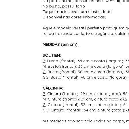
Na parte íntima, possui forrinho 100% algodã
No busto, possui forro
Toque macio, leve com elasticidade;
Disponível nas cores informadas;
Aquele modelo versátil perfeito para quem g
renda trazendo conforto e elegância, calcin
MEDIDAS (em cm):
SOUTIEN:
P
: Busto (frontal): 34 cm e costa (largura): 
M
: Busto (frontal): 36 cm e costa (largura): 
G
: Busto (frontal): 38 cm e costa (largura): 
GG
: Busto (frontal): 40 cm e costa (largura)
CALCINHA:
P
: Cintura (frontal): 29 cm, cintura (total): 
M
: Cintura (frontal): 31 cm, cintura (total): 
G
: Cintura (frontal): 32 cm, cintura (total): 
GG
: Cintura (frontal): 34 cm, cintura (total)
*As medidas não são calculadas no corpo, 