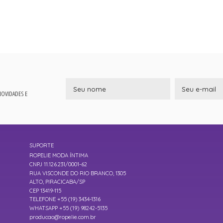
 NOVIDADES E
SUPORTE
ROPELIE MODA ÍNTIMA
CNPJ 11.126.231/0001-62
RUA VISCONDE DO RIO BRANCO, 1305
ALTO, PIRACICABA/SP
CEP 13419-115
TELEFONE +55 (19) 3434-1316
WHATSAPP +55 (19) 98242-5135
producao@ropelie.com.br