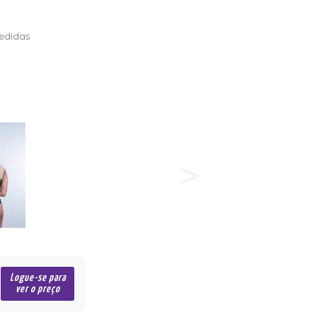
edidas
Logue-se para
ver o preço