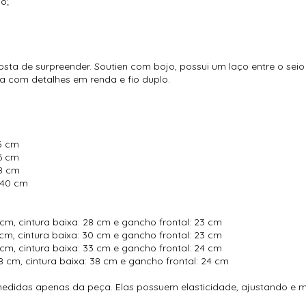
o;
osta de surpreender. Soutien com bojo, possui um laço entre o seio
ha com detalhes em renda e fio duplo.
35 cm
36 cm
38 cm
: 40 cm
58 cm, cintura baixa: 28 cm e gancho frontal: 23 cm
62 cm, cintura baixa: 30 cm e gancho frontal: 23 cm
64 cm, cintura baixa: 33 cm e gancho frontal: 24 cm
: 68 cm, cintura baixa: 38 cm e gancho frontal: 24 cm
medidas apenas da peça. Elas possuem elasticidade, ajustando e 