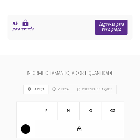
R$
Logue-se para
para revenda
ver o preço
INFORME O TAMANHO, A COR E QUANTIDADE
+1 PEÇA
-1 PEÇA
PREENCHER A QTDE
P
M
G
GG