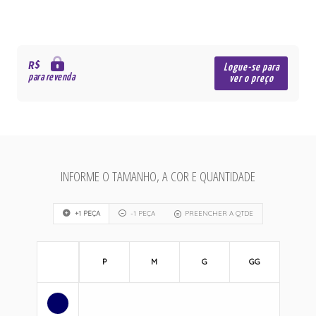
R$
Logue-se para
para revenda
ver o preço
INFORME O TAMANHO, A COR E QUANTIDADE
+1 PEÇA
-1 PEÇA
PREENCHER A QTDE
P
M
G
GG