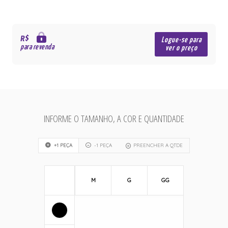
R$
Logue-se para
para revenda
ver o preço
INFORME O TAMANHO, A COR E QUANTIDADE
+1 PEÇA
-1 PEÇA
PREENCHER A QTDE
M
G
GG