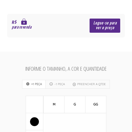
R$
Logue-se para
para revenda
ver o preço
INFORME O TAMANHO, A COR E QUANTIDADE
+1 PEÇA
-1 PEÇA
PREENCHER A QTDE
M
G
GG