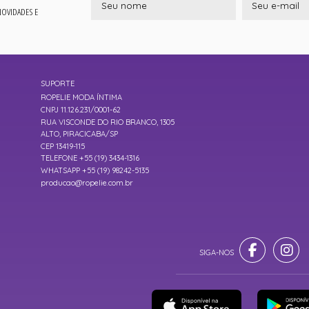
 NOVIDADES E
SUPORTE
ROPELIE MODA ÍNTIMA
CNPJ 11.126.231/0001-62
RUA VISCONDE DO RIO BRANCO, 1305
ALTO, PIRACICABA/SP
CEP 13419-115
TELEFONE +55 (19) 3434-1316
WHATSAPP +55 (19) 98242-5135
producao@ropelie.com.br