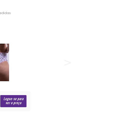
edidas
Logue-se para
ver o preço