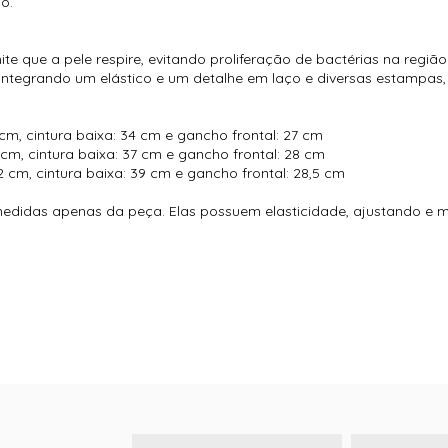
o.
ite que a pele respire, evitando proliferação de bactérias na regiã
a integrando um elástico e um detalhe em laço e diversas estampas
62 cm, cintura baixa: 34 cm e gancho frontal: 27 cm
70 cm, cintura baixa: 37 cm e gancho frontal: 28 cm
: 72 cm, cintura baixa: 39 cm e gancho frontal: 28,5 cm
medidas apenas da peça. Elas possuem elasticidade, ajustando e 