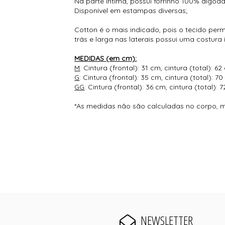
Na parte íntima, possui forrinho 100% algodã
Disponível em estampas diversas;
Cotton é o mais indicado, pois o tecido perm
trás e larga nas laterais possui uma costur
MEDIDAS (em cm):
M
: Cintura (frontal): 31 cm, cintura (total): 
G
: Cintura (frontal): 35 cm, cintura (total): 
GG
: Cintura (frontal): 36 cm, cintura (total)
*As medidas não são calculadas no corpo, 
NEWSLETTER