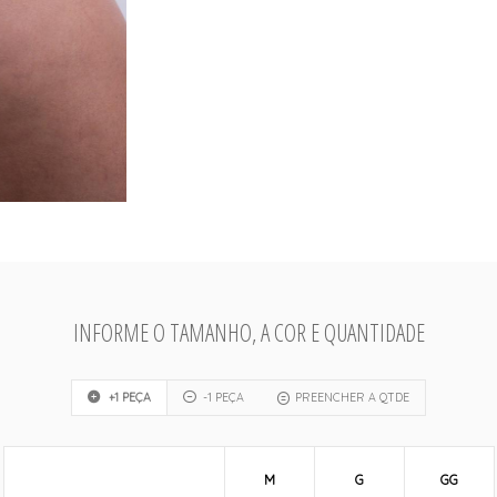
INFORME O TAMANHO, A COR E QUANTIDADE
+1 PEÇA
-1 PEÇA
PREENCHER A QTDE
M
G
GG