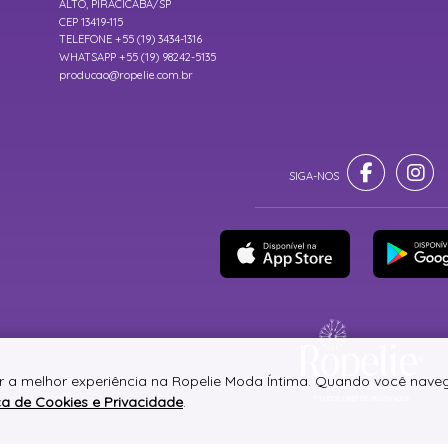
ALTO, PIRACICABA/SP
CEP 13419-115
TELEFONE +55 (19) 3434-1316
WHATSAPP +55 (19) 98242-5135
producao@ropelie.com.br
er a melhor experiência na Ropelie Moda Íntima. Quando você nave
ica de Cookies e Privacidade
.
® TODOS DIREITOS RESERVADOS