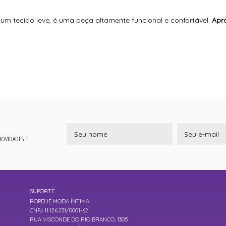
m tecido leve, é uma peça altamente funcional e confortável.
Apr
 NOVIDADES E
SUPORTE
ROPELIE MODA ÍNTIMA
CNPJ 11.126.231/0001-62
RUA VISCONDE DO RIO BRANCO, 1305