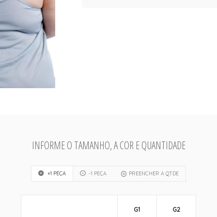
INFORME O TAMANHO, A COR E QUANTIDADE
+1 PEÇA
-1 PEÇA
PREENCHER A QTDE
G1
G2