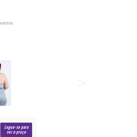
edidas
Logue-se para
ver o preço