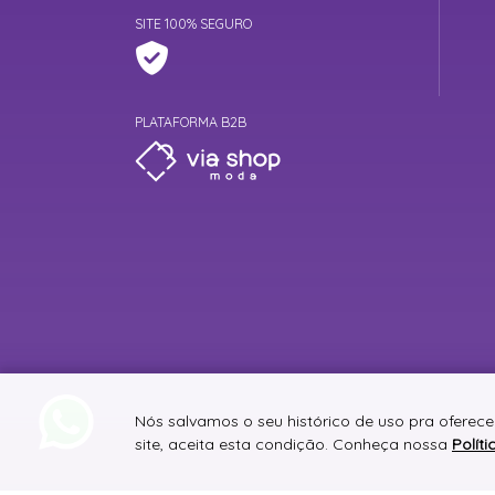
SITE 100% SEGURO
PLATAFORMA B2B
Nós salvamos o seu histórico de uso pra oferec
site, aceita esta condição. Conheça nossa
Polít